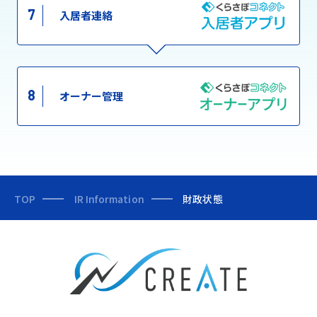
7
入居者連絡
8
オーナー管理
TOP
IR Information
財政状態