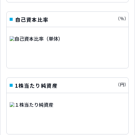
（％）
自己資本比率
（円）
1株当たり純資産