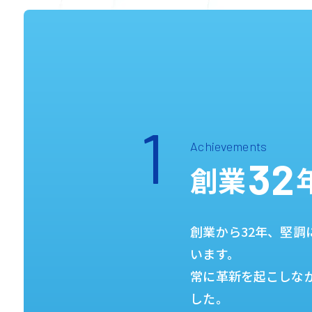
1
Achievements
32
創業
創業から32年、堅調
います。
常に革新を起こしな
した。