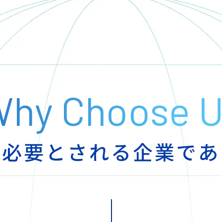
hy Choose 
ら必要とされる
企業であ