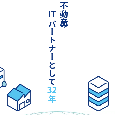
不動産の
IT
パートナーとして
32
年