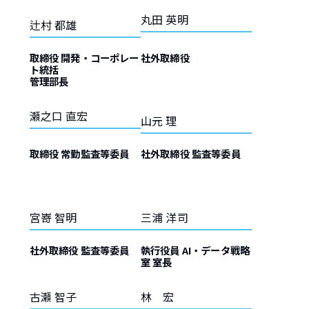
丸田 英明
辻村 都雄
取締役 開発・コーポレー
社外取締役
ト統括
管理部長
瀬之口 直宏
山元 理
取締役 常勤監査等委員
社外取締役 監査等委員
宮嵜 智明
三浦 洋司
社外取締役 監査等委員
執行役員 AI・データ戦略
室 室長
古瀬 智子
林 宏