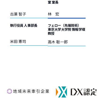
室 室長
古瀬 智子
林 宏
執行役員 人事部長
フェロー（先端技術）
東京大学大学院 情報学環
教授
米田 憲司
高木 聡一郎