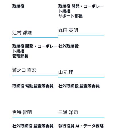
取締役
取締役 開発・コーポレー
ト統括
サポート部長
丸田 英明
辻村 都雄
取締役 開発・コーポレー
社外取締役
ト統括
管理部長
瀬之口 直宏
山元 理
取締役 常勤監査等委員
社外取締役 監査等委員
宮嵜 智明
三浦 洋司
社外取締役 監査等委員
執行役員 AI・データ戦略