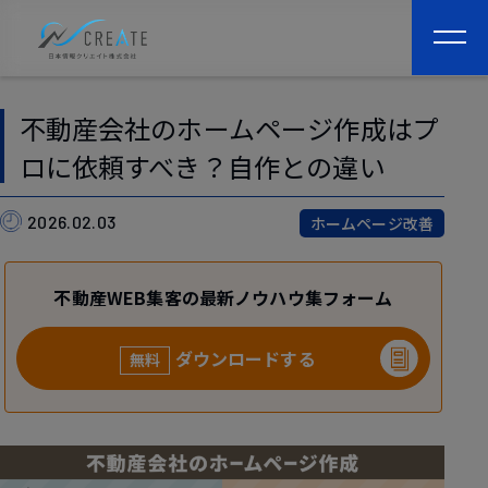
togg
navi
不動産会社のホームページ作成はプ
ロに依頼すべき？自作との違い
2026.02.03
ホームページ改善
不動産WEB集客の最新ノウハウ集フォーム
ダウンロードする
無料