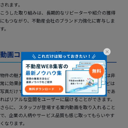
されます。
こうした取り組みは、長期的なリピーターや紹介の獲得
にもつながり、不動産会社のブランド力強化に寄与しま
す。
×
動画コンテンツの活用
物件の魅力をより直感的に伝える手段として、動画は非
常に効果的です。室内の広さや雰囲気、周辺環境などは
写真だけでは伝わりづらい場合がありますが、動画であ
ればリアルな空間をユーザーに届けることができます。
さらに、スタッフが登場する案内動画を取り入れること
で、企業の人柄やサービス品質も感じ取ってもらいやす
くなります。