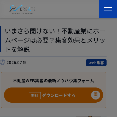
togg
navi
いまさら聞けない！不動産業にホー
ムページは必要？集客効果とメリッ
トを解説
2025.07.15
Web集客
不動産WEB集客の最新ノウハウ集フォーム
ダウンロードする
無料