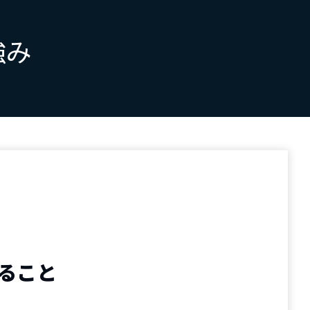
強み
ること