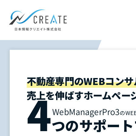
不動産専門のWEBコンサ
4
売上を伸ばす
ホームペー
WebManagerPro3
のWE
つの
サポート