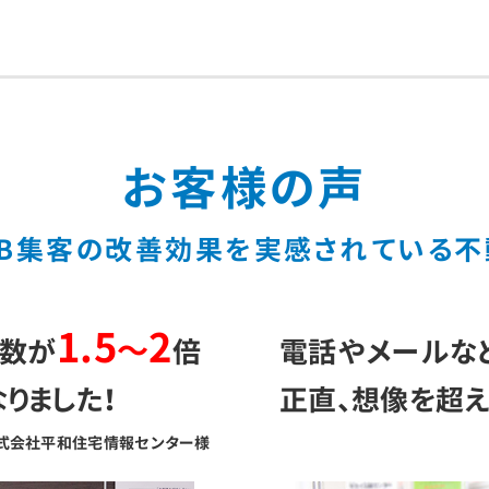
お客様の声
B集客の
改善効果を
実感されている
不
1.5
2
～
ス数が
倍
電話やメールな
りました！
正直、想像を超え
式会社平和住宅情報センター様