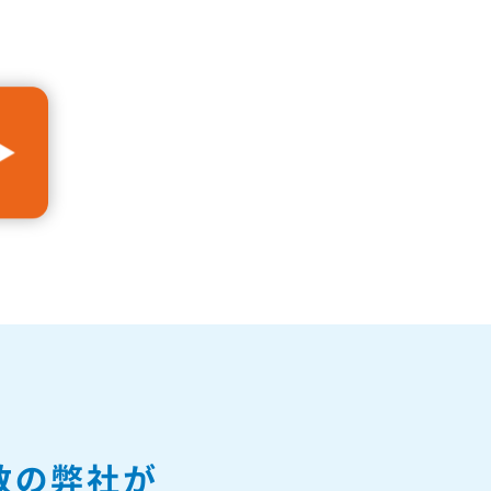
数の
弊社が