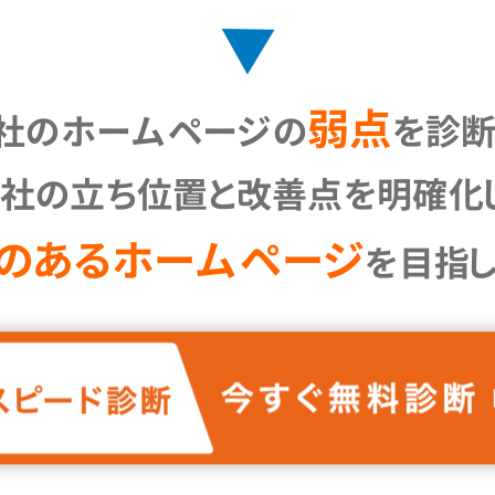
弱点
社の
ホームページの
を
診断
社の
立ち位置と
改善点を
明確化
のある
ホームページ
を
目指し