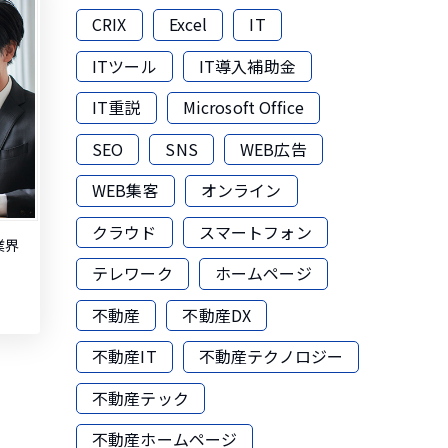
CRIX
Excel
IT
ITツール
IT導入補助金
IT重説
Microsoft Office
SEO
SNS
WEB広告
WEB集客
オンライン
クラウド
スマートフォン
業界
テレワーク
ホームページ
不動産
不動産DX
不動産IT
不動産テクノロジー
不動産テック
不動産ホームページ