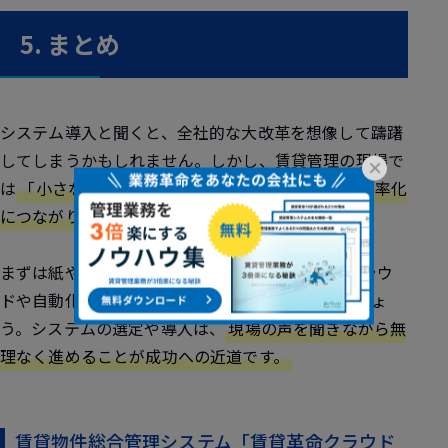
5. まとめ
システム導入と聞くと、全社的な大改革を想像して躊躇
してしまうかもしれません。しかし、賃貸管理の現場で
×
は
「小さな改善の積み重ね」こそが、大きな業務効率化
につながります。
まずは紙やExcelで負担になっている業務から、クラウ
ドや自動化ツールを使って仕組み化を始めてみましょ
う。システムの選定や導入は、
現場の声を聞きながら無
理なく進めることが成功への近道です。
賃貸物件総合管理システム「賃貸革命クラウド