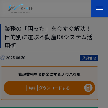
togg
navi
業務の「困った」を今すぐ解決！
目的別に選ぶ不動産DXシステム活
用術
2025.06.30
賃貸管理
管理業務を３倍楽にするノウハウ集
ダウンロードする
無料