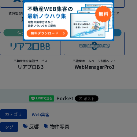
賃貸管理物件総合管理システム
入居者コミュニケーションサービス
賃貸革命
くらサポコネクト
仲介業務支援
Web集客支援
不動産仲介業務サービス
不動産ホームページ制作ソフト
リアプロBB
WebManagerPro3
Pocket
カテゴリ
Web集客
反響
物件写真
タグ