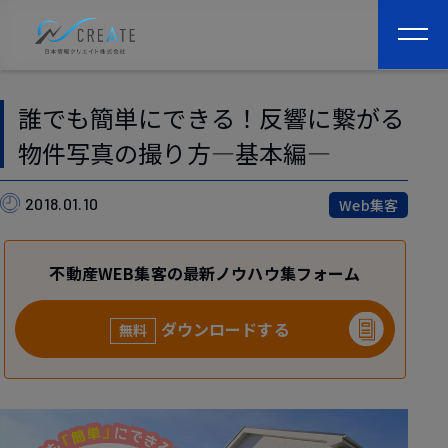
togg
navi
誰でも簡単にできる！反響に繋がる
物件写真の撮り方―基本編―
2018.01.10
Web集客
不動産WEB集客の最新ノウハウ集フォーム
ダウンロードする
無料