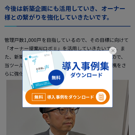
今後は新築企画にも活用していき、オーナー
様との繋がりを強化していきたいです。
管理戸数1,000戸を目指しているので、その目標に向けて
「オーナー提案AIロボⅡ」を活用していきたいです。ま
×
た、新築を企画したいオーナーも増えてきているので、
当ツールの活用で企画を進め、オーナー様との連携をさ
らに強化していきたいと考えています。
無料
導入事例をダウンロード