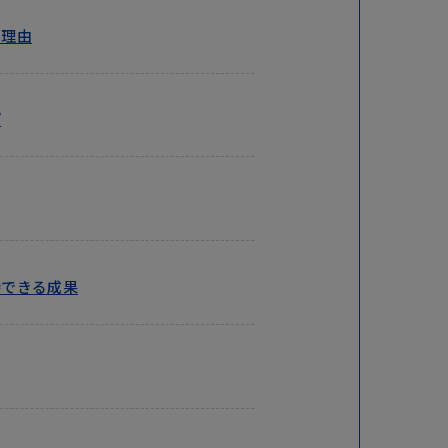
る理由
プ
待できる成果