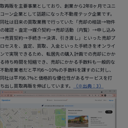
取再販を主要事業としており、創業から2年8ヶ月でユニ
コーン企業として話題になった不動産テック企業です。
同社は旧来の買取業務で行っていた「売却の相談→物件
の確認・査定→媒介契約→売却活動（内覧）→申し込み
→売買契約→手続き→決済、引き渡し」といった売却プ
ロセスを、査定、買取、入金といった手続きをオンライ
ンで実現できるため、転居先の購入計画での売却にかか
る待ち時間を短縮でき、売却にかかる手数料も一般的な
不動産業者だと平均6〜10%の手数料を課すのに対し、
同社は平均6.7%と価格的な優位性があるサービスを打
ち出し買取再販を伸ばしています。
（※出典：3）