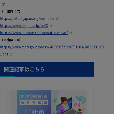
（※出典：7）
https://retechjapan.org/member/
https://www.dxppa.or.jp/#n03
https://www.sumave.com/about-sumave/
（※出典：8）
https://www.meti.go.jp/press/2019/07/20190731003/20190731003-
1.pdf
関連記事はこちら