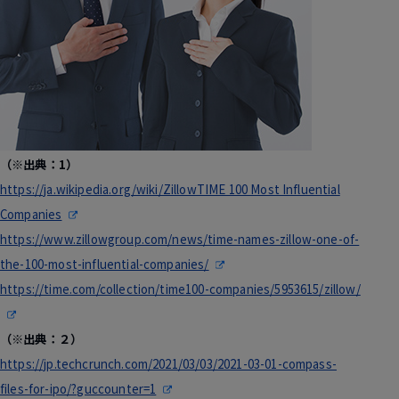
（※出典：1）
https://ja.wikipedia.org/wiki/ZillowTIME 100 Most Influential
Companies
https://www.zillowgroup.com/news/time-names-zillow-one-of-
the-100-most-influential-companies/
https://time.com/collection/time100-companies/5953615/zillow/
（※出典：２）
https://jp.techcrunch.com/2021/03/03/2021-03-01-compass-
files-for-ipo/?guccounter=1