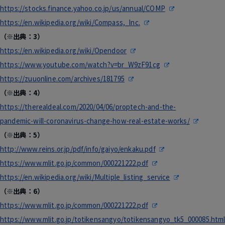
https://stocks.finance.yahoo.co.jp/us/annual/COMP
https://en.wikipedia.org/wiki/Compass,_Inc.
（※出典：3）
https://en.wikipedia.org/wiki/Opendoor
https://www.youtube.com/watch?v=br_W9zF91cg
https://zuuonline.com/archives/181795
（※出典：4）
https://therealdeal.com/2020/04/06/proptech-and-the-
pandemic-will-coronavirus-change-how-real-estate-works/
（※出典：5）
http://www.reins.or.jp/pdf/info/gaiyo/enkaku.pdf
https://www.mlit.go.jp/common/000221222.pdf
https://en.wikipedia.org/wiki/Multiple_listing_service
（※出典：6）
https://www.mlit.go.jp/common/000221222.pdf
https://www.mlit.go.jp/totikensangyo/totikensangyo_tk5_000085.htm