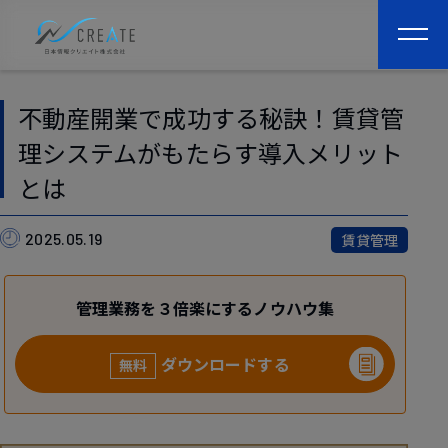
togg
navi
不動産開業で成功する秘訣！賃貸管
理システムがもたらす導入メリット
とは
2025.05.19
賃貸管理
管理業務を３倍楽にするノウハウ集
ダウンロードする
無料