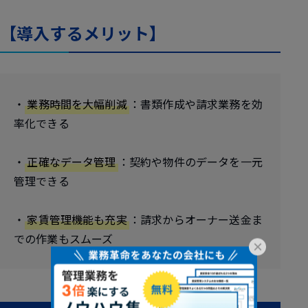
【導入するメリット】
・
業務時間を大幅削減
：書類作成や請求業務を効
率化できる
・
正確なデータ管理
：契約や物件のデータを一元
管理できる
・
家賃管理機能も充実
：請求からオーナー送金ま
での作業もスムーズ
×