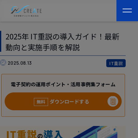
togg
navi
2025年 IT重説の導入ガイド！最新
動向と実施手順を解説
2025.08.13
IT重説
電子契約の運用ポイント・活用事例集フォーム
ダウンロードする
無料