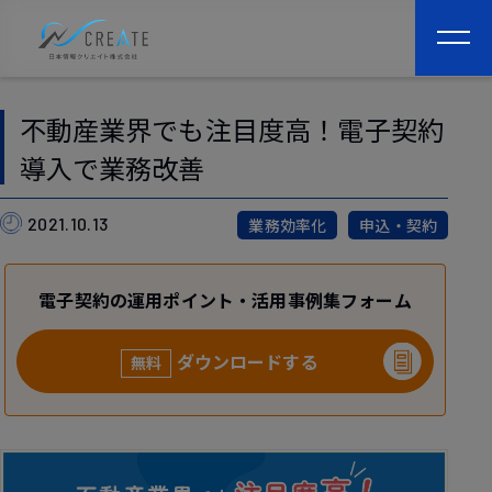
togg
navi
不動産業界でも注目度高！電子契約
導入で業務改善
2021.10.13
業務効率化
申込・契約
電子契約の運用ポイント・活用事例集フォーム
ダウンロードする
無料