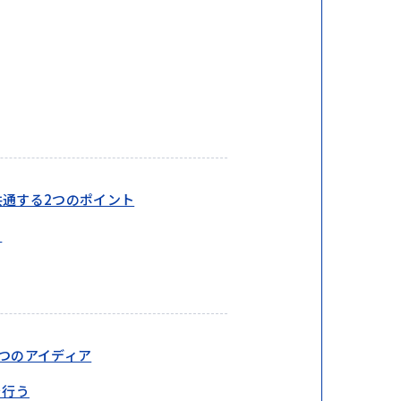
通する2つのポイント
る
つのアイディア
を行う