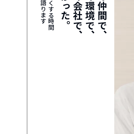
社員が語ります
胸を熱くする時間を
良かった。
この会社で、
この環境で、
この仲間で、