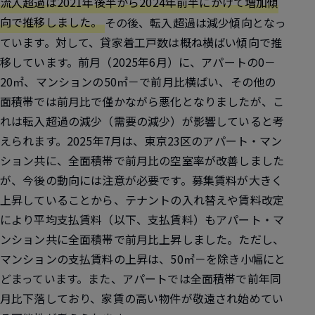
流入超過は2021年後半から2024年前半にかけて増加傾
向で推移しました。
その後、転入超過は減少傾向となっ
ています。対して、貸家着工戸数は概ね横ばい傾向で推
移しています。前月（2025年6月）に、アパートの0－
20㎡、マンションの50㎡－で前月比横ばい、その他の
面積帯では前月比で僅かながら悪化となりましたが、こ
れは転入超過の減少（需要の減少）が影響していると考
えられます。2025年7月は、東京23区のアパート・マン
ション共に、全面積帯で前月比の空室率が改善しました
が、今後の動向には注意が必要です。募集賃料が大きく
上昇していることから、テナントの入れ替えや賃料改定
により平均支払賃料（以下、支払賃料）もアパート・マ
ンション共に全面積帯で前月比上昇しました。ただし、
マンションの支払賃料の上昇は、50㎡－を除き小幅にと
どまっています。また、アパートでは全面積帯で前年同
月比下落しており、家賃の高い物件が敬遠され始めてい