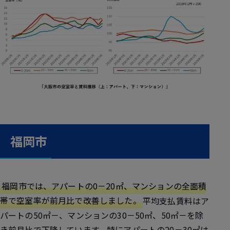
福岡市
福岡市では、アパートの0－20㎡、マンションの全面積
帯で空室率が前月比で改善しました。
平均支払賃料はア
パートの50㎡－、マンションの30－50㎡、50㎡－を除
き前月比で下降しています。特にアパートの20－30㎡は