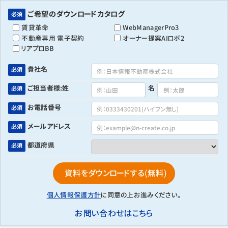
ご希望のダウンロードカタログ
必須
賃貸革命
WebManagerPro3
不動産専用 電子契約
オーナー提案AIロボ2
リアプロBB
貴社名
必須
ご担当者様:姓
名
必須
お電話番号
必須
メールアドレス
必須
都道府県
必須
個人情報保護方針
に同意の上お進みください。
お問い合わせはこちら