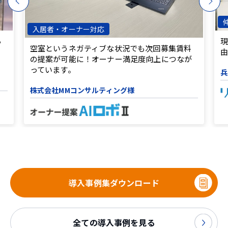
入居者・オーナー対応
ら
現
空室というネガティブな状況でも次回募集賃料
の提案が可能に！オーナー満足度向上につなが
っています。
兵
株式会社MMコンサルティング様
導入事例集ダウンロード
全ての導入事例を見る